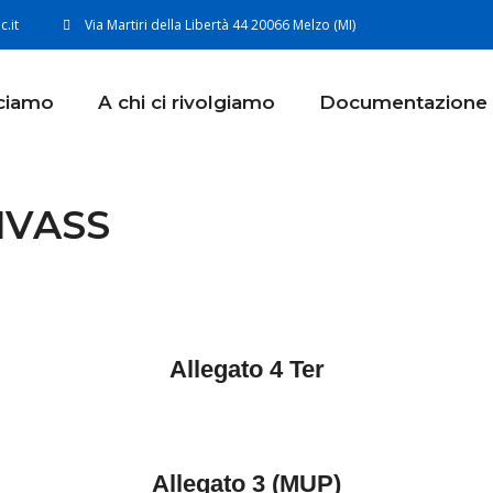
.it
Via Martiri della Libertà 44 20066 Melzo (MI)
ciamo
A chi ci rivolgiamo
Documentazione 
IVASS
Allegato 4 Ter
Allegato 3 (MUP)