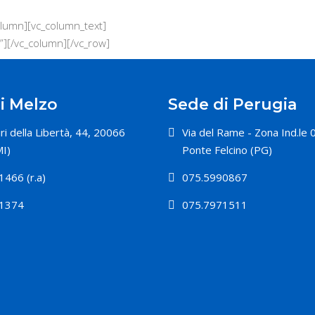
olumn][vc_column_text]
”][/vc_column][/vc_row]
i Melzo
Sede di Perugia
ri della Libertà, 44, 20066
Via del Rame - Zona Ind.le
I)
Ponte Felcino (PG)
466 (r.a)
075.5990867
1374
075.7971511