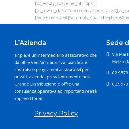
[vc_empty_space height=”0px”]
[vc_row el_class=”documentazione-ivass”][vc_c
[/vc_column_text][vc_empty_space height=”60px
L’Azienda
Sede d
Via Marti
a.r.p.a. è un intermediario assicurativo che
Melzo (M
da oltre vent’anni analizza, pianifica e
costruisce programmi assicurativi per
02.95731
privati, aziende, prevalentemente nella
Grande Distribuzione e offre una
02.9573
consulenza operativa ad importanti realtà
imprenditoriali.
Privacy Policy