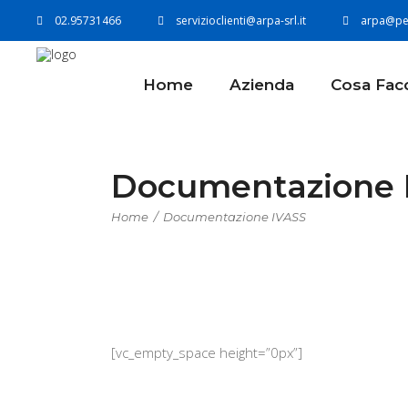
02.95731466
servizioclienti@arpa-srl.it
arpa@pec
Home
Azienda
Cosa Fac
Documentazione 
Home
/
Documentazione IVASS
[vc_empty_space height=”0px”]